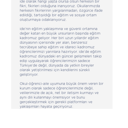
ide olarak hangi yaşta olursa olsun herkesin bir
fikri, fikirleri olduğuna inanıyoruz. Okullarımızda
herkesin fikirlerinin yargılanmadan, özgürce ifade
edildiği, tartışıldığı bir eğitim ve sosyal ortam
oluşturmaya odaklanıyoruz.
ide’nin eğitim yaklaşımına ve güvenli ortamına
değer katan en büyük unsurların başında eğitim
kadromuz geliyor. Her biri uzun yıllardır eğitim
dünyasının içerisinde yer alan, benzersiz
tecrübeye sahip eğitim ve idareci kadromuz
öğrencilerimizi yarınlara hazırlıyor. ide’de eğitim
kadromuz dünyadaki en güncel gelişmeleri takip
edip uygulayarak öğrencilerimizin sadece
Türkiye’de değil, dünyada da yetkin bireyler
olarak yetiştirilmesi için kendilerini sürekli
geliştiriyor.
Okul-öğrenci-aile uyumuna büyük önem veren bir
kurum olarak sadece öğrencilerimizle değil,
velilerimizle de açık, net bir iletişim kurmayı ve
aynı dili kullanmayı önemsiyor ve bunu
gerçekleştirmek için gerekli platformları ve
yaklaşımları hayata geçiriyoruz.