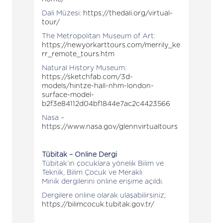
Dali Müzesi:
https://thedali.org/virtual-
tour/
The Metropolitan Museum of Art:
https://newyorkarttours.com/merrily_ke
rr_remote_tours.htm
Natural History Museum:
https://sketchfab.com/3d-
models/hintze-hall-nhm-london-
surface-model-
b2f3e84112d04bf1844e7ac2c4423566
Nasa –
https://www.nasa.gov/glennvirtualtours
Tübitak – Online Dergi
Tübitak’ın çocuklara yönelik Bilim ve
Teknik, Bilim Çocuk ve Meraklı
Minik dergilerini online erişime açıldı.
Dergilere online olarak ulaşabilirsiniz;
https://bilimcocuk.tubitak.gov.tr/