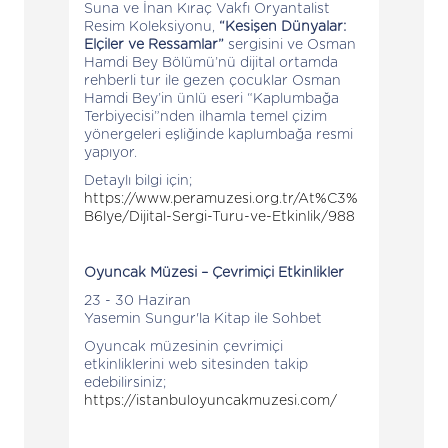
Suna ve İnan Kıraç Vakfı Oryantalist
Resim Koleksiyonu,
“Kesişen Dünyalar:
Elçiler ve Ressamlar”
sergisini ve Osman
Hamdi Bey Bölümü’nü dijital ortamda
rehberli tur ile gezen çocuklar Osman
Hamdi Bey’in ünlü eseri “Kaplumbağa
Terbiyecisi”nden ilhamla temel çizim
yönergeleri eşliğinde kaplumbağa resmi
yapıyor.
Detaylı bilgi için;
https://www.peramuzesi.org.tr/At%C3%
B6lye/Dijital-Sergi-Turu-ve-Etkinlik/988
Oyuncak Müzesi – Çevrimiçi Etkinlikler
23 - 30 Haziran
Yasemin Sungur'la Kitap ile Sohbet
Oyuncak müzesinin çevrimiçi
etkinliklerini web sitesinden takip
edebilirsiniz;
https://istanbuloyuncakmuzesi.com/