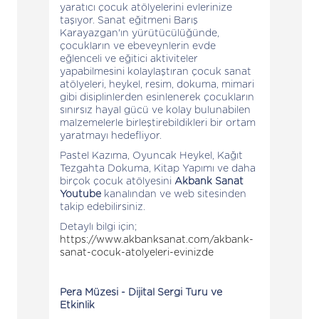
yaratıcı çocuk atölyelerini evlerinize
taşıyor. Sanat eğitmeni Barış
Karayazgan'ın yürütücülüğünde,
çocukların ve ebeveynlerin evde
eğlenceli ve eğitici aktiviteler
yapabilmesini kolaylaştıran çocuk sanat
atölyeleri, heykel, resim, dokuma, mimari
gibi disiplinlerden esinlenerek çocukların
sınırsız hayal gücü ve kolay bulunabilen
malzemelerle birleştirebildikleri bir ortam
yaratmayı hedefliyor.
Pastel Kazıma, Oyuncak Heykel, Kağıt
Tezgahta Dokuma, Kitap Yapımı ve daha
birçok çocuk atölyesini
Akbank Sanat
Youtube
kanalından ve web sitesinden
takip edebilirsiniz.
Detaylı bilgi için;
https://www.akbanksanat.com/akbank-
sanat-cocuk-atolyeleri-evinizde
Pera Müzesi - Dijital Sergi Turu ve
Etkinlik