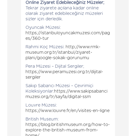
Online Ziyaret Edebileceğiniz Müzeler;
Tekrar ziyarete açılana kadar online
olarak ziyaret edebileceğiniz müzeleri
sizler için derledik.
Oyuncak Müzesi:
https://istanbuloyuncakmuzesi.com/pag
es/360-tur
Rahmi Koç Müzesi:
http://www.rmk-
museum.org.tr/istanbul/ziyaret-
plani/google-sokak-gorunumu
Pera Müzesi – Dijital Sergiler;
https://www.peramuzesi.org.tr/dijital-
sergiler
Sakıp Sabancı Müzesi – Çevrimiçi
Koleksiyonlar:
https://www.sakipsabanci
muzesi.org/tr/sayfa/digital-ssm
Louvre Müzesi:
https://www.louvre.fr/en/visites-en-ligne
British Museum:
https://blog.britishmuseum.org/how-to-
explore-the-british-museum-from-
home/