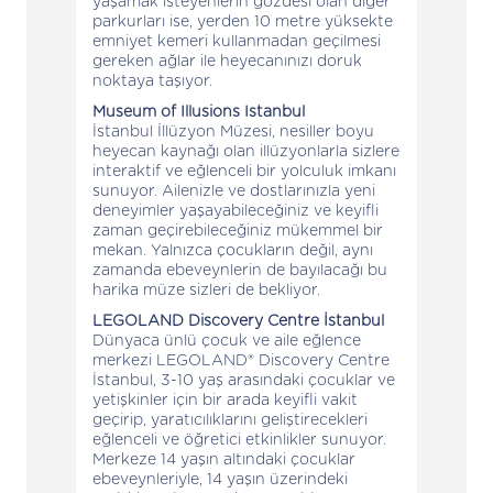
yaşamak isteyenlerin gözdesi olan diğer
parkurları ise, yerden 10 metre yüksekte
emniyet kemeri kullanmadan geçilmesi
gereken ağlar ile heyecanınızı doruk
noktaya taşıyor.
Museum of Illusions Istanbul
İstanbul İllüzyon Müzesi, nesiller boyu
heyecan kaynağı olan illüzyonlarla sizlere
interaktif ve eğlenceli bir yolculuk imkanı
sunuyor. Ailenizle ve dostlarınızla yeni
deneyimler yaşayabileceğiniz ve keyifli
zaman geçirebileceğiniz mükemmel bir
mekan. Yalnızca çocukların değil, aynı
zamanda ebeveynlerin de bayılacağı bu
harika müze sizleri de bekliyor.
LEGOLAND Discovery Centre İstanbul
Dünyaca ünlü çocuk ve aile eğlence
merkezi LEGOLAND® Discovery Centre
İstanbul, 3-10 yaş arasındaki çocuklar ve
yetişkinler için bir arada keyifli vakit
geçirip, yaratıcılıklarını geliştirecekleri
eğlenceli ve öğretici etkinlikler sunuyor.
Merkeze 14 yaşın altındaki çocuklar
ebeveynleriyle, 14 yaşın üzerindeki