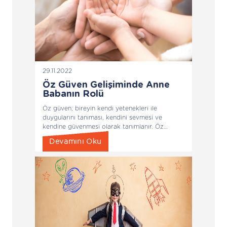
29.11.2022
Öz Güven Gelişiminde Anne
Babanın Rolü
Öz güven; bireyin kendi yetenekleri ile
duygularını tanıması, kendini sevmesi ve
kendine güvenmesi olarak tanımlanır. Öz
güven; iç öz güven ve dış öz güven olmak
Devamını Oku
üzere ikiye ayrılır.