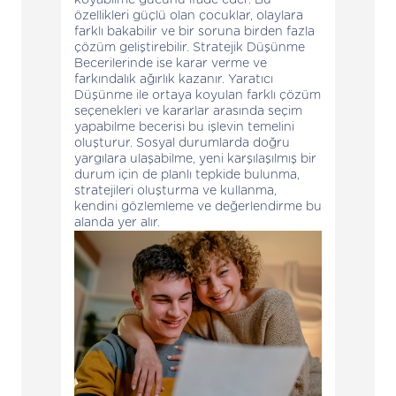
özellikleri güçlü olan çocuklar, olaylara
farklı bakabilir ve bir soruna birden fazla
çözüm geliştirebilir. Stratejik Düşünme
Becerilerinde ise karar verme ve
farkındalık ağırlık kazanır. Yaratıcı
Düşünme ile ortaya koyulan farklı çözüm
seçenekleri ve kararlar arasında seçim
yapabilme becerisi bu işlevin temelini
oluşturur. Sosyal durumlarda doğru
yargılara ulaşabilme, yeni karşılaşılmış bir
durum için de planlı tepkide bulunma,
stratejileri oluşturma ve kullanma,
kendini gözlemleme ve değerlendirme bu
alanda yer alır.