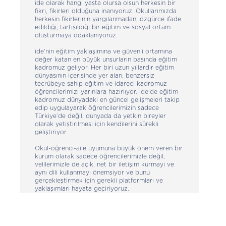
ide olarak hangi yaşta olursa olsun herkesin bir
fikri, fikirleri olduğuna inanıyoruz. Okullarımızda
herkesin fikirlerinin yargılanmadan, özgürce ifade
edildiği, tartışıldığı bir eğitim ve sosyal ortam
oluşturmaya odaklanıyoruz.
ide’nin eğitim yaklaşımına ve güvenli ortamına
değer katan en büyük unsurların başında eğitim
kadromuz geliyor. Her biri uzun yıllardır eğitim
dünyasının içerisinde yer alan, benzersiz
tecrübeye sahip eğitim ve idareci kadromuz
öğrencilerimizi yarınlara hazırlıyor. ide’de eğitim
kadromuz dünyadaki en güncel gelişmeleri takip
edip uygulayarak öğrencilerimizin sadece
Türkiye’de değil, dünyada da yetkin bireyler
olarak yetiştirilmesi için kendilerini sürekli
geliştiriyor.
Okul-öğrenci-aile uyumuna büyük önem veren bir
kurum olarak sadece öğrencilerimizle değil,
velilerimizle de açık, net bir iletişim kurmayı ve
aynı dili kullanmayı önemsiyor ve bunu
gerçekleştirmek için gerekli platformları ve
yaklaşımları hayata geçiriyoruz.