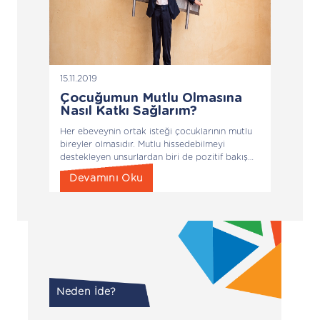
15.11.2019
Çocuğumun Mutlu Olmasına
Nasıl Katkı Sağlarım?
Her ebeveynin ortak isteği çocuklarının mutlu
bireyler olmasıdır. Mutlu hissedebilmeyi
destekleyen unsurlardan biri de pozitif bakış
açısına sahip olmaktır. Pozitif bakış açısını
Devamını Oku
yakalayan çocukların kendinden emin ve
başarılı oldukları da araştırmalarca
kanıtlanmıştır.
Neden İde?