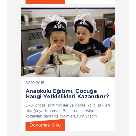
05.10.2018
Anaokulu Eğitimi, Çocuğa
Hangi Yetkinlikleri Kazandırır?
Okul öncesi eğitimin ileriye dönük kalıcı etkileri
olduğu yadsınamaz. Bu süreç içerisinde
kazanılan davranış biçimleri, tüm yaşam
boyunca devam eder. Bu nedenle bu dönemin
Devamını Oku
sağlıklı bir şekilde değerlendirilmesi, mutlu ve
yaratıcı bireyler yetiştirilmesi açısından da