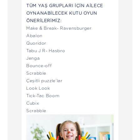
TÜM YAŞ GRUPLARI İÇİN AİLECE
OYNANABİLECEK KUTU OYUN
ÖNERİLERİMİZ:
Make & Break- Ravensburger
Abalon
Quoridor
Tabu J R- Hasbro
Jenga
Bounce-off
Scrabble
Çeşitli puzzle’lar
Look Look
Tick-Tac Boom
Cubix
Scrabble