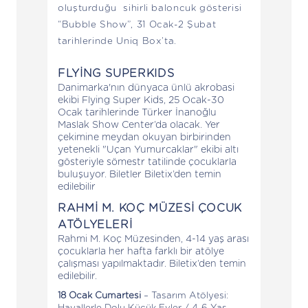
oluşturduğu sihirli baloncuk gösterisi
“Bubble Show”, 31 Ocak-2 Şubat
tarihlerinde Uniq Box’ta.
FLYİNG SUPERKIDS
Danimarka'nın dünyaca ünlü akrobasi
ekibi Flying Super Kids, 25 Ocak-30
Ocak tarihlerinde Türker İnanoğlu
Maslak Show Center’da olacak. Yer
çekimine meydan okuyan birbirinden
yetenekli "Uçan Yumurcaklar" ekibi altı
gösteriyle sömestr tatilinde çocuklarla
buluşuyor. Biletler Biletix’den temin
edilebilir
RAHMİ M. KOÇ MÜZESİ ÇOCUK
ATÖLYELERİ
Rahmi M. Koç Müzesinden, 4-14 yaş arası
çocuklarla her hafta farklı bir atölye
çalışması yapılmaktadır. Biletix’den temin
edilebilir.
18 Ocak Cumartesi
– Tasarım Atölyesi:
Hayallerle Dolu Küçük Evler / 4-6 Yaş