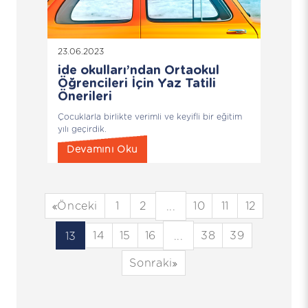
23.06.2023
ide okulları’ndan Ortaokul
Öğrencileri İçin Yaz Tatili
Önerileri
Çocuklarla birlikte verimli ve keyifli bir eğitim
yılı geçirdik.
Devamını Oku
Önceki
1
2
10
11
12
...
14
15
16
38
39
13
...
Sonraki