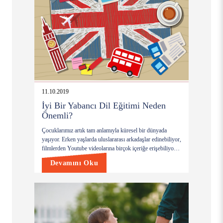
11.10.2019
İyi Bir Yabancı Dil Eğitimi Neden
Önemli?
Çocuklarımız artık tam anlamıyla küresel bir dünyada
yaşıyor. Erken yaşlarda uluslararası arkadaşlar edinebiliyor,
filmlerden Youtube videolarına birçok içeriğe erişebiliyor
ve çok kültürlü ortamlara dahil olabiliyorlar. Böylesi bir
Devamını Oku
dünyada başarılı olmanın yolu da yabancı dili özellikle de
Dünyada hakim yabancı dil olan İngilizceyi çok iyi bilmek,
anlamak ve kullanmakta yatıyor.