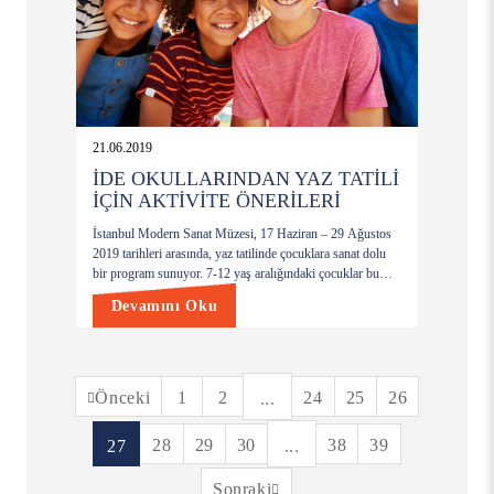
21.06.2019
İDE OKULLARINDAN YAZ TATİLİ
İÇİN AKTİVİTE ÖNERİLERİ
İstanbul Modern Sanat Müzesi, 17 Haziran – 29 Ağustos
2019 tarihleri arasında, yaz tatilinde çocuklara sanat dolu
bir program sunuyor. 7-12 yaş aralığındaki çocuklar bu
program kapsamında müze uzmanlarıyla birlikte sanatı
Devamını Oku
yorumlamaya ve sanatsal üretimler gerçekleştirmeye
yönelik atölye çalışmalarına katılabiliyor.
Önceki
1
2
24
25
26
...
28
29
30
38
39
27
...
Sonraki