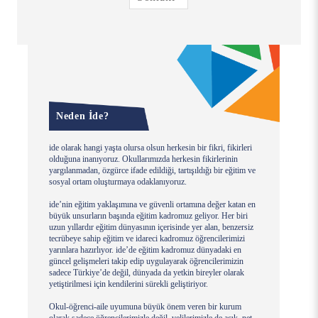
Neden İde?
ide olarak hangi yaşta olursa olsun herkesin bir fikri, fikirleri
olduğuna inanıyoruz. Okullarımızda herkesin fikirlerinin
yargılanmadan, özgürce ifade edildiği, tartışıldığı bir eğitim ve
sosyal ortam oluşturmaya odaklanıyoruz.
ide’nin eğitim yaklaşımına ve güvenli ortamına değer katan en
büyük unsurların başında eğitim kadromuz geliyor. Her biri
uzun yıllardır eğitim dünyasının içerisinde yer alan, benzersiz
tecrübeye sahip eğitim ve idareci kadromuz öğrencilerimizi
yarınlara hazırlıyor. ide’de eğitim kadromuz dünyadaki en
güncel gelişmeleri takip edip uygulayarak öğrencilerimizin
sadece Türkiye’de değil, dünyada da yetkin bireyler olarak
yetiştirilmesi için kendilerini sürekli geliştiriyor.
Okul-öğrenci-aile uyumuna büyük önem veren bir kurum